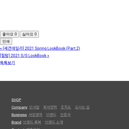
좋아요
0
싫어요
0
인쇄
«
[세컨데일리] 2021 Spring LookBook (Part.2)
[힐탑] 2021 S/S LookBook
»
목록보기
SHOP
Company
인사말
회사연혁
조직도
오시는 길
Business
사업영역
브랜드
인증서
Brand
브랜드 룩북
브랜드 소개