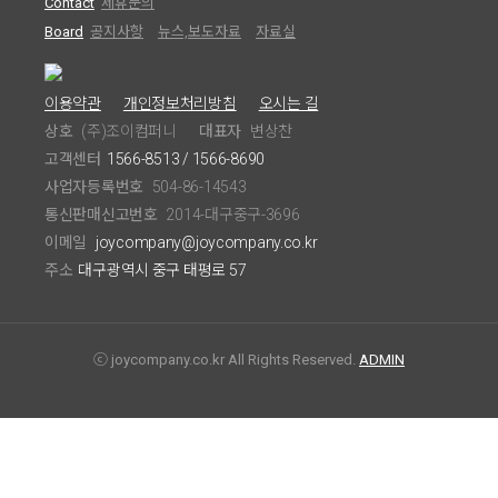
Contact
제휴문의
Board
공지사항
뉴스,보도자료
자료실
이용약관
개인정보처리방침
오시는 길
상호
(주)조이컴퍼니
대표자
변상찬
고객센터
1566-8513 / 1566-8690
사업자등록번호
504-86-14543
통신판매신고번호
2014-대구중구-3696
이메일
joycompany@joycompany.co.kr
주소
대구광역시 중구 태평로 57
ⓒ joycompany.co.kr All Rights Reserved.
ADMIN