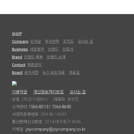
SHOP
Company
인사말
회사연혁
조직도
오시는 길
Business
사업영역
브랜드
인증서
Brand
브랜드 룩북
브랜드 소개
Contact
제휴문의
Board
공지사항
뉴스,보도자료
자료실
이용약관
개인정보처리방침
오시는 길
상호
(주)조이컴퍼니
대표자
변상찬
고객센터
1566-8513 / 1566-8690
사업자등록번호
504-86-14543
통신판매신고번호
2014-대구중구-3696
이메일
joycompany@joycompany.co.kr